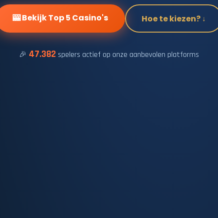
🎰 Bekijk Top 5 Casino's
Hoe te kiezen? ↓
47.382
🎉
spelers actief op onze aanbevolen platforms