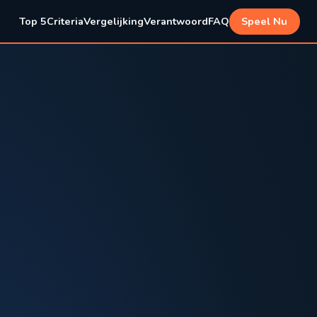
Top 5
Criteria
Vergelijking
Verantwoord
FAQ
Speel Nu