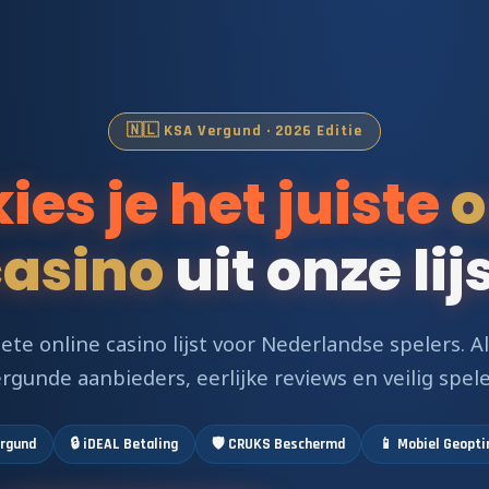
🇳🇱 KSA Vergund · 2026 Editie
ies je het juiste
o
casino
uit onze lij
te online casino lijst voor Nederlandse spelers. A
rgunde aanbieders, eerlijke reviews en veilig spel
rgund
🔒 iDEAL Betaling
🛡️ CRUKS Beschermd
📱 Mobiel Geopti